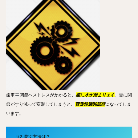
歯車
関節へストレスがかかると、
膝に水が溜まります
。更に関
節がすり減って変形してしまうと、
変形性膝関節症
になってしま
います。
§２.防ぐ方法は？