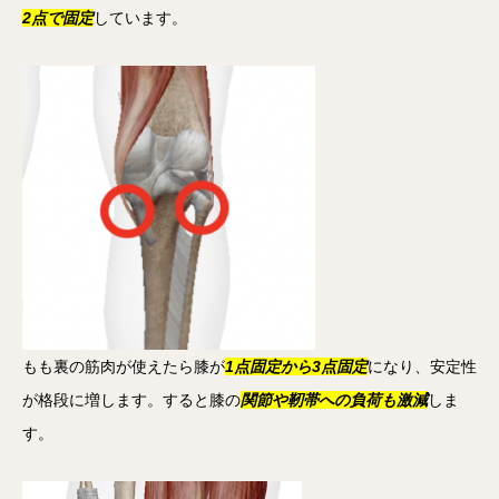
2点で固定
しています。
もも裏の筋肉が使えたら膝が
1点固定から3点固定
になり、安定性
が格段に増します。すると膝の
関節や靭帯への負荷も激減
しま
す。