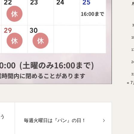
3
1
1
2
3
« 
こう
毎週火曜日は『パン』の日！