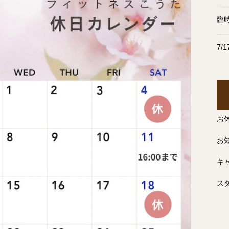
臨
7/
お
お
キ
スタ