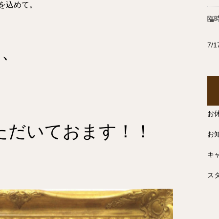
を込めて。
臨
7/
を、
お
だいておます！！
お
キ
スタ