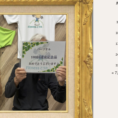
3
1
1
2
3
« 