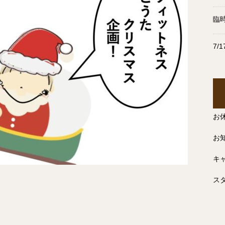
臨
7/
お
お
キ
スタ