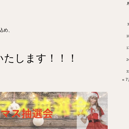
3
込め、
1
1
いたします！！！
2
3
« 