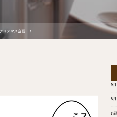
クリスマス企画！！
9
8
お